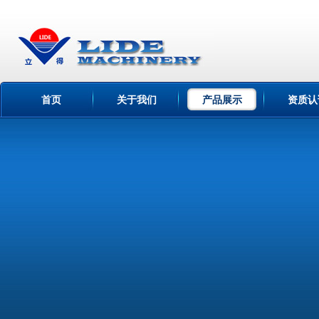
首页
关于我们
产品展示
资质认