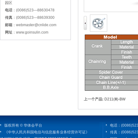
园区
电话
：(0086)523—88630478
传真
：(0086)523—88639300
邮箱
：webmaster@cnlide.com
网址
：www.goinsulin.com
上一个产品:
D211(Ⅲ)-BW
版权所有 © 华体会平台
电话：(0086)52
《中华人民共和国电信与信息服务业务经营许可证》
传真：(0086)52