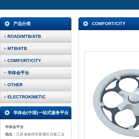
产品分类
COMFORT/CITY
ROAD/MTB/ATB
MTB/ATB
COMFORT/CITY
华体会平台
OTHER
ELECTROKINETIC
华体会(中国)一站式服务平台
华体会平台
地址
：江苏省泰州市姜堰区兴泰工业