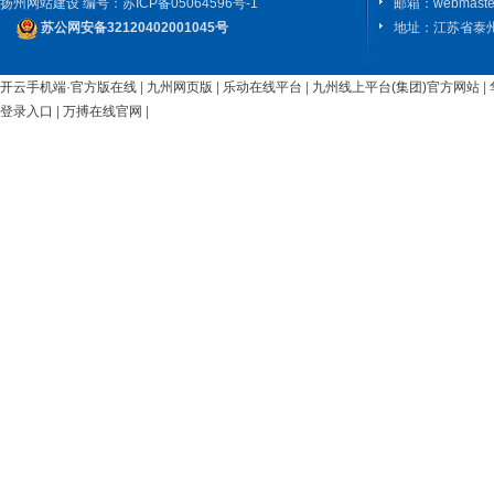
扬州网站建设
编号：
苏ICP备05064596号-1
邮箱：webmaster
苏公网安备32120402001045号
地址：江苏省泰
开云手机端·官方版在线
|
九州网页版
|
乐动在线平台
|
九州线上平台(集团)官方网站
|
登录入口
|
万搏在线官网
|