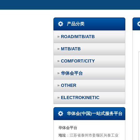
产品分类
ROAD/MTB/ATB
MTB/ATB
COMFORT/CITY
华体会平台
OTHER
ELECTROKINETIC
华体会(中国)一站式服务平台
华体会平台
地址
：江苏省泰州市姜堰区兴泰工业