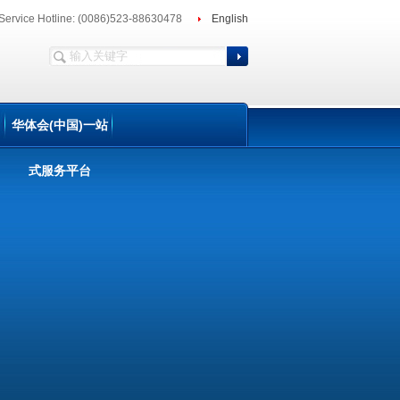
Service Hotline: (0086)523-88630478
English
华体会(中国)一站
式服务平台