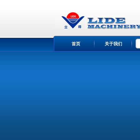
首页
关于我们