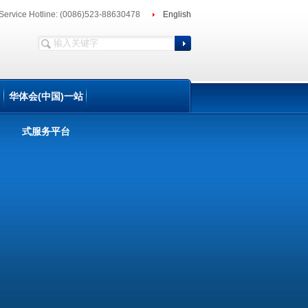
Service Hotline: (0086)523-88630478
English
华体会(中国)一站
式服务平台