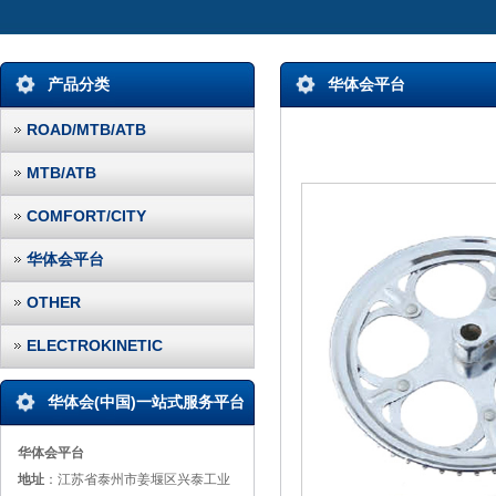
产品分类
华体会平台
ROAD/MTB/ATB
MTB/ATB
COMFORT/CITY
华体会平台
OTHER
ELECTROKINETIC
华体会(中国)一站式服务平台
华体会平台
地址
：江苏省泰州市姜堰区兴泰工业