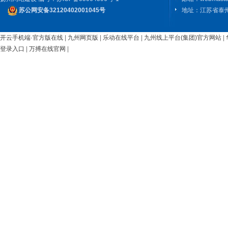
苏公网安备32120402001045号
地址：江苏省泰
开云手机端·官方版在线
|
九州网页版
|
乐动在线平台
|
九州线上平台(集团)官方网站
|
登录入口
|
万搏在线官网
|