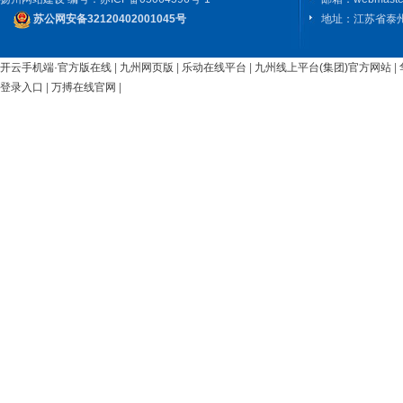
苏公网安备32120402001045号
地址：江苏省泰
开云手机端·官方版在线
|
九州网页版
|
乐动在线平台
|
九州线上平台(集团)官方网站
|
登录入口
|
万搏在线官网
|