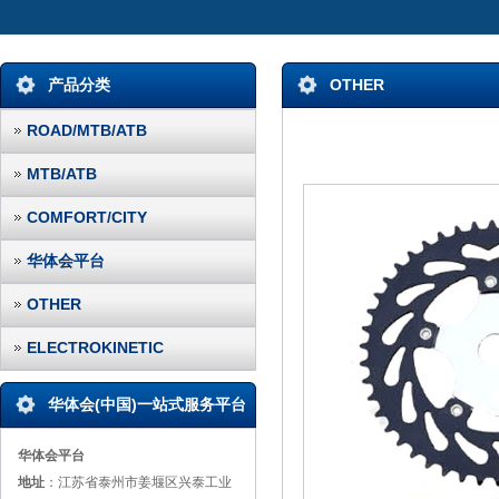
产品分类
OTHER
ROAD/MTB/ATB
MTB/ATB
COMFORT/CITY
华体会平台
OTHER
ELECTROKINETIC
华体会(中国)一站式服务平台
华体会平台
地址
：江苏省泰州市姜堰区兴泰工业