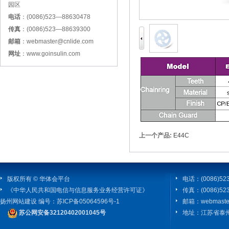
园区
电话
：(0086)523—88630478
传真
：(0086)523—88639300
邮箱
：webmaster@cnlide.com
网址
：www.goinsulin.com
上一个产品:
E44C
版权所有 © 华体会平台
电话：(0086)52
《中华人民共和国电信与信息服务业务经营许可证》
传真：(0086)52
扬州网站建设
编号：
苏ICP备05064596号-1
邮箱：webmaster
苏公网安备32120402001045号
地址：江苏省泰