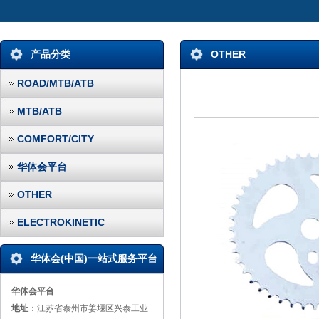
产品分类
OTHER
ROAD/MTB/ATB
MTB/ATB
COMFORT/CITY
华体会平台
OTHER
ELECTROKINETIC
华体会(中国)一站式服务平台
华体会平台
地址
：江苏省泰州市姜堰区兴泰工业