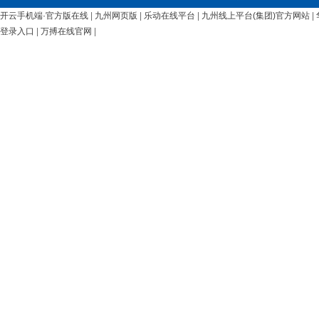
开云手机端·官方版在线
|
九州网页版
|
乐动在线平台
|
九州线上平台(集团)官方网站
|
登录入口
|
万搏在线官网
|