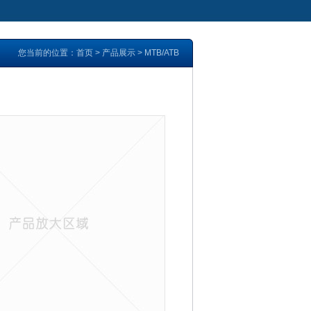
您当前的位置：
首页
>
产品展示
>
MTB/ATB