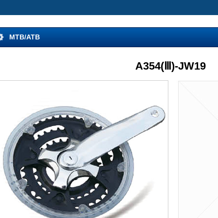
MTB/ATB
A354(Ⅲ)-JW19