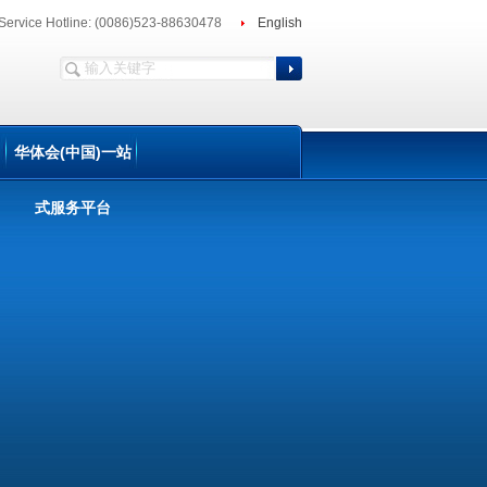
Service Hotline: (0086)523-88630478
English
华体会(中国)一站
式服务平台