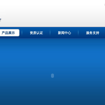
产品展示
资质认证
新闻中心
服务支持