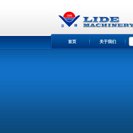
首页
关于我们