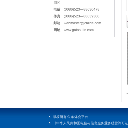
园区
电话
：(0086)523—88630478
传真
：(0086)523—88639300
邮箱
：webmaster@cnlide.com
网址
：www.goinsulin.com
版权所有 © 华体会平台
《中华人民共和国电信与信息服务业务经营许可