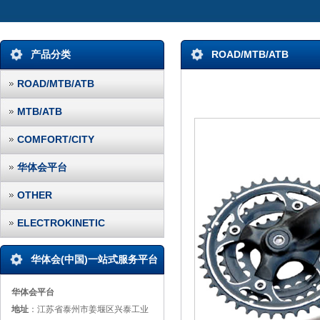
产品分类
ROAD/MTB/ATB
ROAD/MTB/ATB
MTB/ATB
COMFORT/CITY
华体会平台
OTHER
ELECTROKINETIC
华体会(中国)一站式服务平台
华体会平台
地址
：江苏省泰州市姜堰区兴泰工业