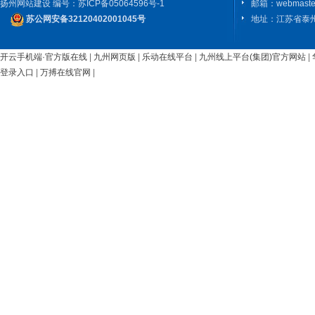
扬州网站建设
编号：
苏ICP备05064596号-1
邮箱：webmaster
苏公网安备32120402001045号
地址：江苏省泰
开云手机端·官方版在线
|
九州网页版
|
乐动在线平台
|
九州线上平台(集团)官方网站
|
登录入口
|
万搏在线官网
|