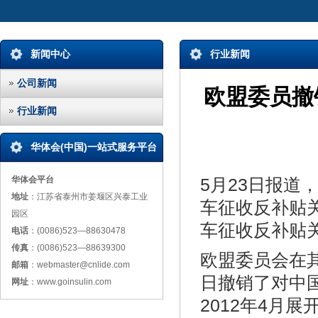
新闻中心
行业新闻
公司新闻
欧盟委员撤
行业新闻
华体会(中国)一站式服务平台
华体会平台
5月23日报
地址
：江苏省泰州市姜堰区兴泰工业
车征收反补贴
园区
车征收反补贴
电话
：(0086)523—88630478
传真
：(0086)523—88639300
欧盟委员会在
邮箱
：webmaster@cnlide.com
日撤销了对中
网址
：www.goinsulin.com
2012年4月