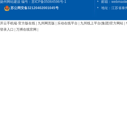
扬州网站建设
编号：
苏ICP备05064596号-1
邮箱：webmaster
苏公网安备32120402001045号
地址：江苏省泰
开云手机端·官方版在线
|
九州网页版
|
乐动在线平台
|
九州线上平台(集团)官方网站
|
登录入口
|
万搏在线官网
|