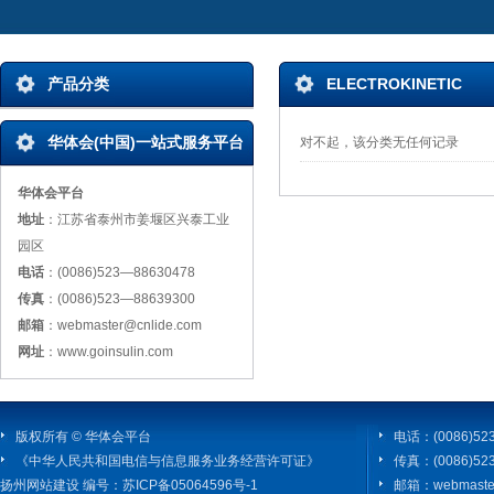
产品分类
ELECTROKINETIC
华体会(中国)一站式服务平台
对不起，该分类无任何记录
华体会平台
地址
：江苏省泰州市姜堰区兴泰工业
园区
电话
：(0086)523—88630478
传真
：(0086)523—88639300
邮箱
：webmaster@cnlide.com
网址
：www.goinsulin.com
版权所有 © 华体会平台
电话：(0086)52
《中华人民共和国电信与信息服务业务经营许可证》
传真：(0086)52
扬州网站建设
编号：
苏ICP备05064596号-1
邮箱：webmaster