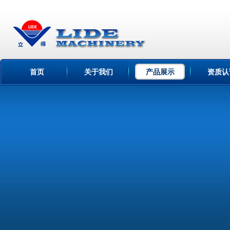
首页
关于我们
产品展示
资质认