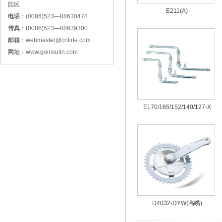
园区
E211(A)
电话
：(0086)523—88630478
传真
：(0086)523—88639300
邮箱
：webmaster@cnlide.com
网址
：www.goinsulin.com
E170/165/152/140/127-X
D4032-DYW(高嘴)