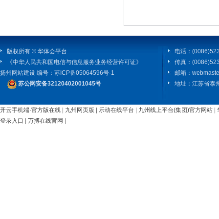
版权所有 © 华体会平台
电话：(0086)52
《中华人民共和国电信与信息服务业务经营许可证》
传真：(0086)52
扬州网站建设
编号：
苏ICP备05064596号-1
邮箱：webmaster
苏公网安备32120402001045号
地址：江苏省泰
开云手机端·官方版在线
|
九州网页版
|
乐动在线平台
|
九州线上平台(集团)官方网站
|
登录入口
|
万搏在线官网
|