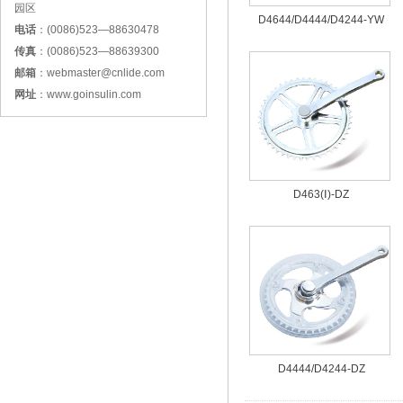
园区
D4644/D4444/D4244-YW
电话
：(0086)523—88630478
传真
：(0086)523—88639300
邮箱
：webmaster@cnlide.com
网址
：www.goinsulin.com
D463(Ⅰ)-DZ
D4444/D4244-DZ