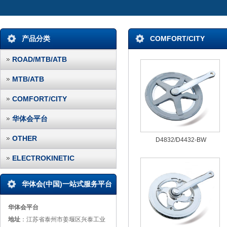
产品分类
COMFORT/CITY
ROAD/MTB/ATB
MTB/ATB
COMFORT/CITY
华体会平台
OTHER
D4832/D4432-BW
ELECTROKINETIC
华体会(中国)一站式服务平台
华体会平台
地址
：江苏省泰州市姜堰区兴泰工业