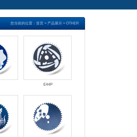
您当前的位置：
首页
>
产品展示
>
OTHER
E44P