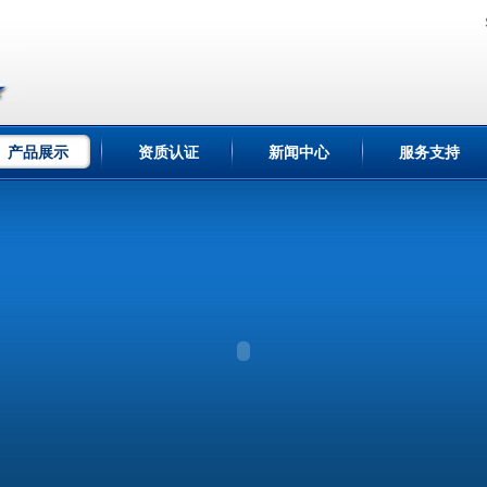
产品展示
资质认证
新闻中心
服务支持