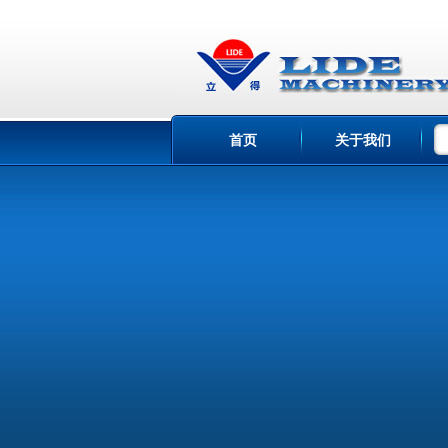
首页
关于我们