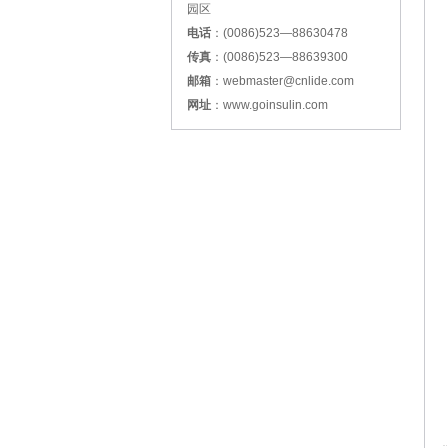
园区
电话
：(0086)523—88630478
传真
：(0086)523—88639300
邮箱
：webmaster@cnlide.com
网址
：www.goinsulin.com