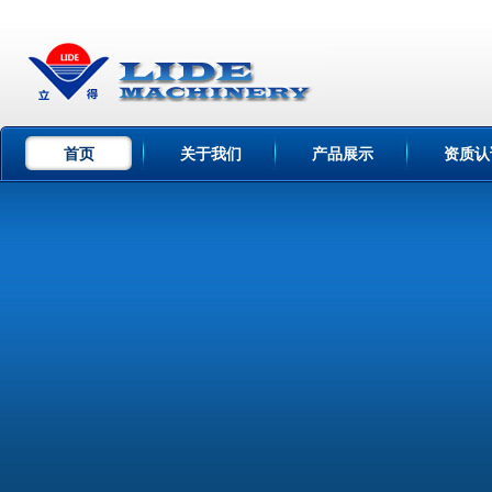
首页
关于我们
产品展示
资质认