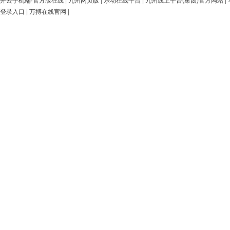
开云手机端·官方版在线
|
九州网页版
|
乐动在线平台
|
九州线上平台(集团)官方网站
|
登录入口
|
万搏在线官网
|