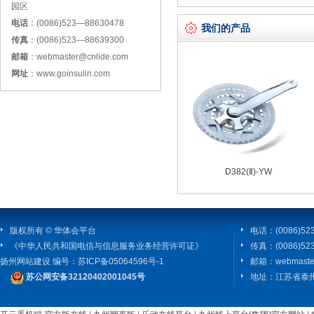
园区
电话
：(0086)523—88630478
我们的产品
传真
：(0086)523—88639300
邮箱
：webmaster@cnlide.com
网址
：www.goinsulin.com
-DZ
D344(Ⅲ)-YW
D382(Ⅱ)-YW
版权所有 © 华体会平台
电话：(0086)52
《中华人民共和国电信与信息服务业务经营许可证》
传真：(0086)52
扬州网站建设
编号：
苏ICP备05064596号-1
邮箱：webmaster
苏公网安备32120402001045号
地址：江苏省泰