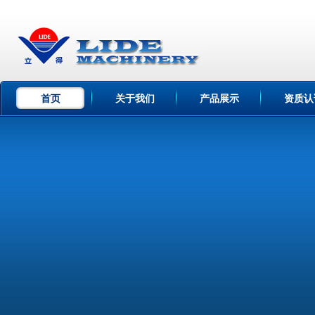
首页
关于我们
产品展示
资质认