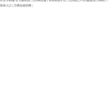
开云手机端·官方版在线
|
九州网页版
|
乐动在线平台
|
九州线上平台(集团)官方网站
|
登录入口
|
万搏在线官网
|